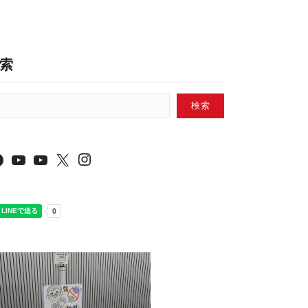
索
検索
Instagram
Facebook
YouTube
YouTube
X