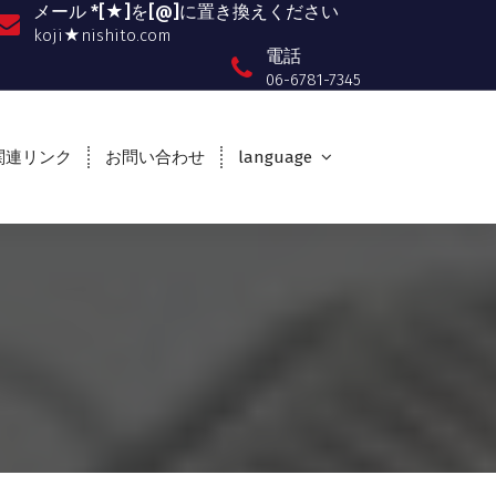
メール *[★]を[@]に置き換えください
koji★nishito.com
電話
06-6781-7345
関連リンク
お問い合わせ
language