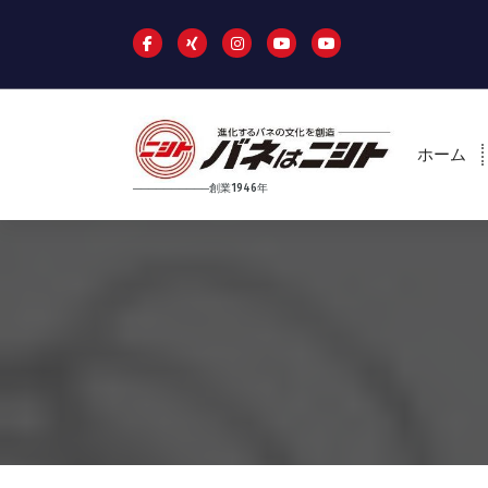
コ
ン
テ
ン
ツ
へ
ホーム
ス
キ
──────────創業1946年
ッ
プ