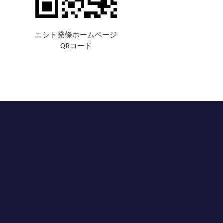
ニシト発條ホームページ
QRコード