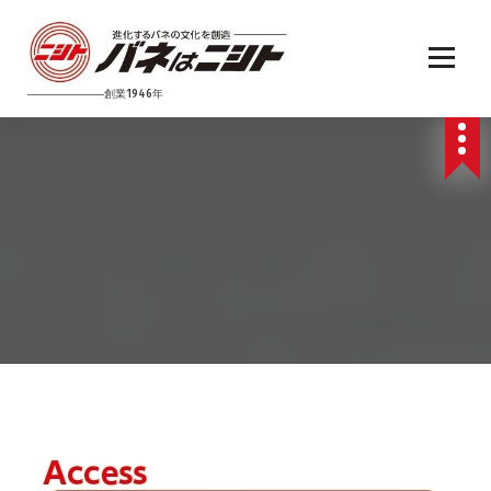
コ
ン
テ
ン
──────────創業1946年
ツ
へ
ス
キ
ッ
プ