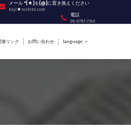
メール *[★]を[@]に置き換えください
koji★nishito.com
電話
06-6781-7345
関連リンク
お問い合わせ
language