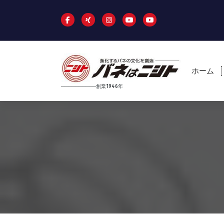
コ
ン
テ
ン
ツ
へ
ホーム
ス
キ
──────────創業1946年
ッ
プ