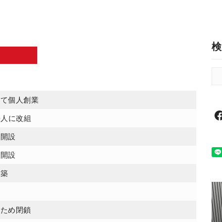
検
運営方針
にて個人創業
法人に改組
所開設
所開設
新築
のため閉鎖