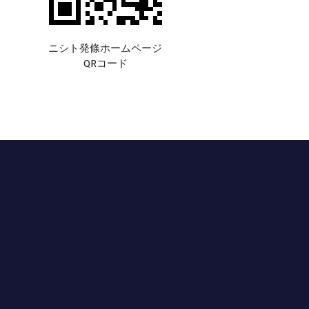
ニシト発條ホームページ
QRコード