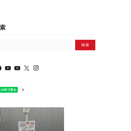
索
検索
Instagram
Facebook
YouTube
YouTube
X