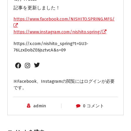
記事を更新しました！
https://www.facebook.com/NISHITO.SPRING.MFG/
https://www.instagram.com/nishito.spring/
https://x.com/nishito_spring?t=GU3-
76LzxDobZE6jsztvcA&s=09
Twitter
Facebook
Instagram
※Facebook、Instagramの閲覧にはログインが必要
です。
admin
0 コメント