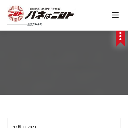
コ
ン
テ
ン
──────────創業1946年
ツ
へ
ス
キ
ッ
プ
未分類
12月 11 2023