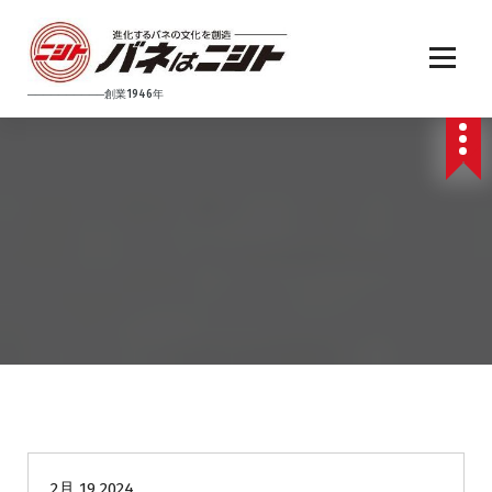
コ
ン
テ
ン
──────────創業1946年
ツ
へ
ス
キ
ッ
プ
未分類
2月 19 2024