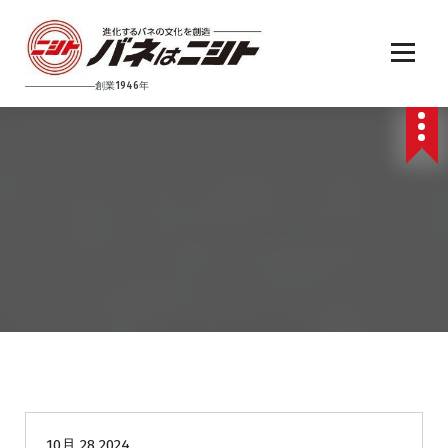
コ
ン
テ
ン
──────────創業1946年
ツ
へ
ス
キ
ッ
プ
未分類
10月 28 2024