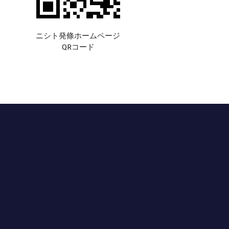
ニシト発條ホームページ
QRコード