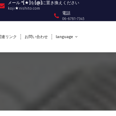
メール *[★]を[@]に置き換えください
koji★nishito.com
電話
06-6781-7345
関連リンク
お問い合わせ
language