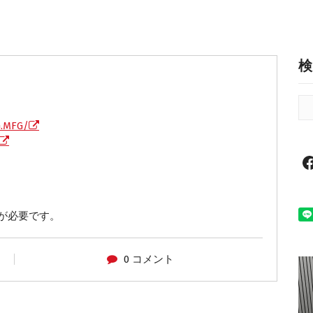
検
G.MFG/
インが必要です。
0 コメント