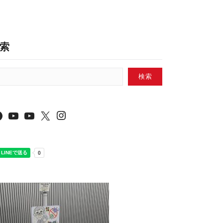
索
検索
Instagram
Facebook
YouTube
YouTube
X