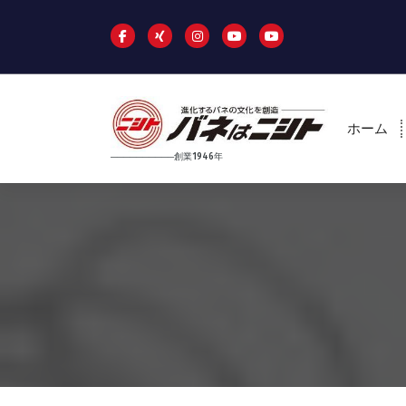
コ
ン
テ
ン
ツ
へ
ホーム
ス
キ
──────────創業1946年
ッ
プ